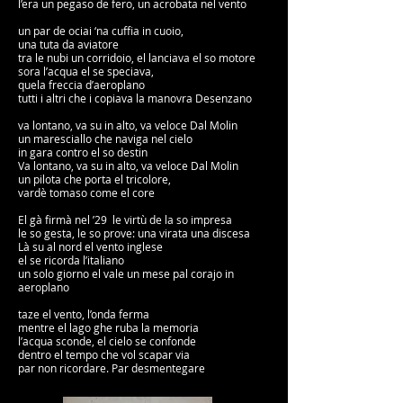
l’era un pegaso de fero, un acrobata nel vento
un par de ociai ‘na cuffia in cuoio,
una tuta da aviatore
tra le nubi un corridoio, el lanciava el so motore
sora l’acqua el se speciava,
quela freccia d’aeroplano
tutti i altri che i copiava la manovra Desenzano
va lontano, va su in alto, va veloce Dal Molin
un maresciallo che naviga nel cielo
in gara contro el so destin
Va lontano, va su in alto, va veloce Dal Molin
un pilota che porta el tricolore,
vardè tomaso come el core
El gà firmà nel ’29 le virtù de la so impresa
le so gesta, le so prove: una virata una discesa
Là su al nord el vento inglese
el se ricorda l’italiano
un solo giorno el vale un mese pal corajo in
aeroplano
taze el vento, l’onda ferma
mentre el lago ghe ruba la memoria
l’acqua sconde, el cielo se confonde
dentro el tempo che vol scapar via
par non ricordare. Par desmentegare