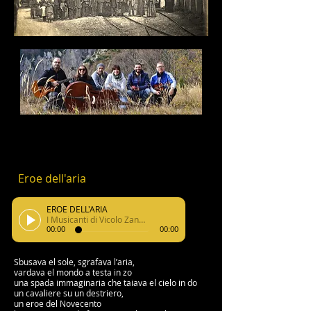
Eroe dell'aria
EROE DELL'ARIA
I Musicanti di Vicolo Zanella
00:00
00:00
Sbusava el sole, sgrafava l’aria,
vardava el mondo a testa in zo
una spada immaginaria che taiava el cielo in do
un cavaliere su un destriero,
un eroe del Novecento