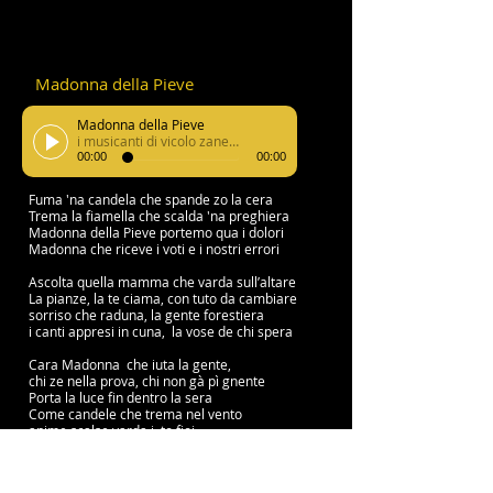
Madonna della Pieve
Madonna della Pieve
i musicanti di vicolo zanella
00:00
00:00
Fuma 'na candela che spande zo la cera
Trema la fiamella che scalda 'na preghiera
Madonna della Pieve portemo qua i dolori
Madonna che riceve i voti e i nostri errori
Ascolta quella mamma che varda sull’altare
La pianze, la te ciama, con tuto da cambiare
sorriso che raduna, la gente forestiera
i canti appresi in cuna, la vose de chi spera
Cara Madonna che iuta la gente,
chi ze nella prova, chi non gà pì gnente
Porta la luce fin dentro la sera
Come candele che trema nel vento
anime scalse varda i to fioi
cara Madonna prega per noi
e le giornate scure, de chi ze drio soffrire