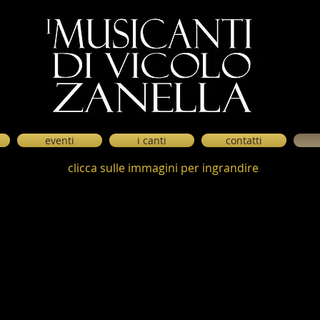
eventi
i canti
contatti
clicca sulle immagini per ingrandire